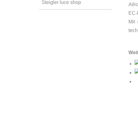
Steigler luce shop
Allr
EC-
Mit 
tec
Wei